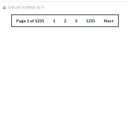
SANJAY KUMAR
0
Page 1 of 1235
1
2
3
1235
Next