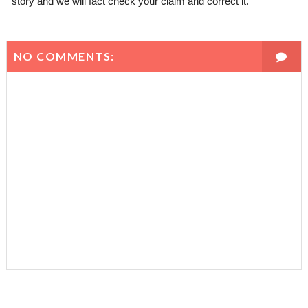
story and we will fact check your claim and correct it.
NO COMMENTS: