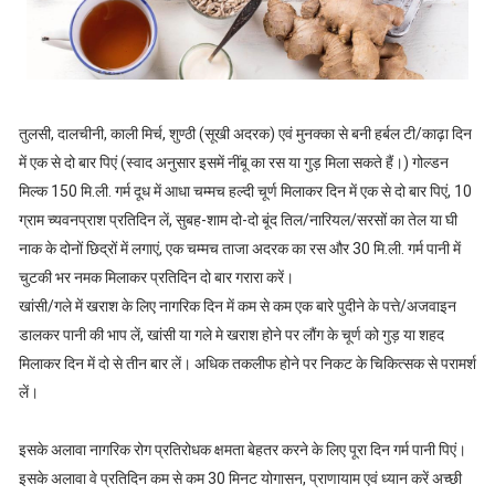
तुलसी, दालचीनी, काली मिर्च, शुण्ठी (सूखी अदरक) एवं मुनक्का से बनी हर्बल टी/काढ़ा दिन
में एक से दो बार पिएं (स्वाद अनुसार इसमें नींबू का रस या गुड़ मिला सकते हैं।) गोल्डन
मिल्क 150 मि.ली. गर्म दूध में आधा चम्मच हल्दी चूर्ण मिलाकर दिन में एक से दो बार पिएं, 10
ग्राम च्यवनप्राश प्रतिदिन लें, सुबह-शाम दो-दो बूंद तिल/नारियल/सरसों का तेल या घी
नाक के दोनों छिद्रों में लगाएं, एक चम्मच ताजा अदरक का रस और 30 मि.ली. गर्म पानी में
चुटकी भर नमक मिलाकर प्रतिदिन दो बार गरारा करें।
खांसी/गले में खराश के लिए नागरिक दिन में कम से कम एक बारे पुदीने के पत्ते/अजवाइन
डालकर पानी की भाप लें, खांसी या गले मे खराश होने पर लौंग के चूर्ण को गुड़ या शहद
मिलाकर दिन में दो से तीन बार लें। अधिक तकलीफ होने पर निकट के चिकित्सक से परामर्श
लें।
इसके अलावा नागरिक रोग प्रतिरोधक क्षमता बेहतर करने के लिए पूरा दिन गर्म पानी पिएं।
इसके अलावा वे प्रतिदिन कम से कम 30 मिनट योगासन, प्राणायाम एवं ध्यान करें अच्छी