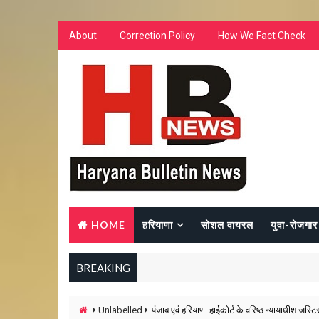
About
Correction Policy
How We Fact Check
HOME
हरियाणा
सोशल वायरल
युवा-रोजगार
BREAKING
Unlabelled
पंजाब एवं हरियाणा हाईकोर्ट के वरिष्ठ न्यायाधीश जस्ट