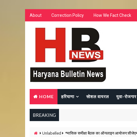
About
Correction Policy
How We Fact Check
HOME
हरियाणा
सोशल वायरल
युवा-रोजगार
BREAKING
Unlabelled
*मासिक समीक्षा बैठक का ऑनलाइन आयोजन:सीजेएम 