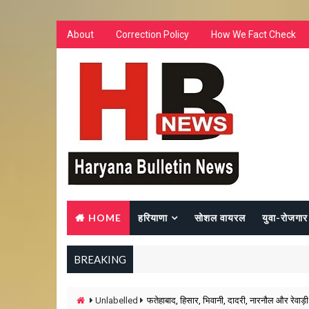
About
Correction Policy
How We Fact Check
HOME
हरियाणा
सोशल वायरल
युवा-रोजगार
BREAKING
Unlabelled
फतेहाबाद, हिसार, भिवानी, दादरी, नारनौल और रेवाड़ी