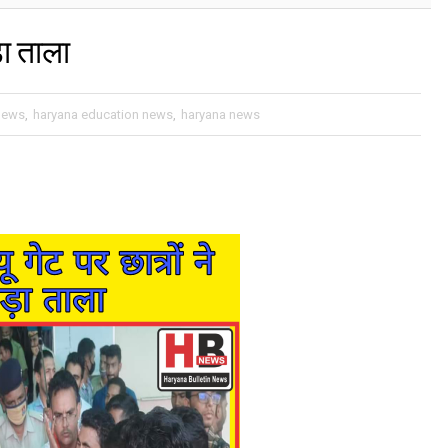
ा ताला
 News
,
haryana education news
,
haryana news