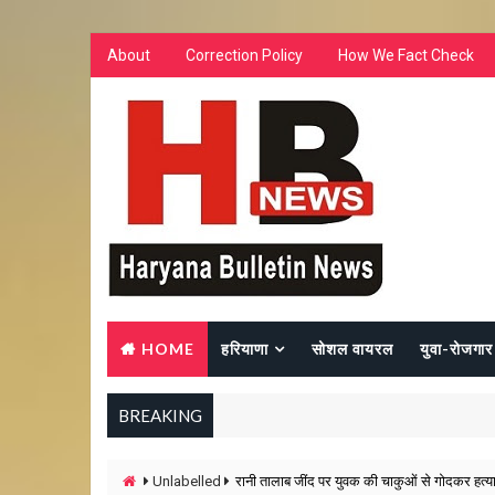
About
Correction Policy
How We Fact Check
HOME
हरियाणा
सोशल वायरल
युवा-रोजगार
BREAKING
Unlabelled
रानी तालाब जींद पर युवक की चाकुओं से गोदकर हत्या