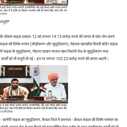
मंजूरी*
 हांसी-तोशाम सड़क एसएच-12 को लगभग 14.13 करोड़ रुपये की लागत से फोर-लेन करने
नी सड़क की विशेष मरमत (चौड़ीकरण और सुदृढ़ीकरण), रोहतक खरखौदा दिल्ली बॉर्डर सड़क
- दादरी सड़क के सुदृढ़ीकरण, गोहाना लाखन माजरा महम भिवानी रोड के सुदृढ़ीकरण तथा
रण कार्यों को भी मंजूरी दी गई। इन पर लगभग 103.23 करोड़ रुपये की लागत आएगी।
ल - खनौरी सड़क का सुदृढ़ीकरण, कैथल जिले में करनाल - कैथल सड़क की विशेष मरम्मत का
द्री-लाडवा रोड के एक हिस्से को इंटरलॉकिंग पेवर ब्लॉक के साथ सुदृढ़ीकरण कार्यों को भी