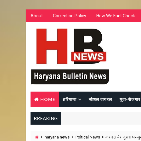
About
Correction Policy
How We Fact Check
HOME
हरियाणा
सोशल वायरल
युवा-रोजगार
BREAKING
haryana news
Poltical News
करनाल मेरा दूसरा घर-कु