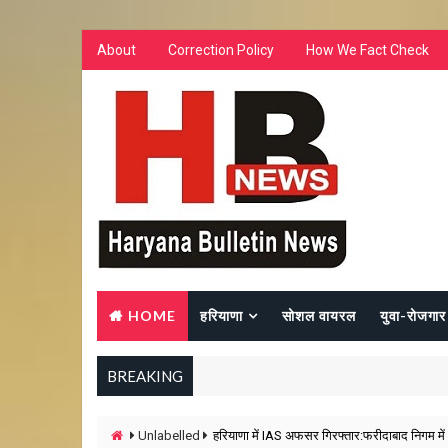
About
Correction Policy
How We Fact Check
HOME
हरियाणा
सोशल वायरल
युवा-रोजगार
BREAKING
Unlabelled
हरियाणा में IAS अफसर गिरफ्तार:फरीदाबाद निगम में 