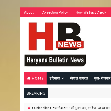
About
Correction Policy
How We Fact Check
HOME
हरियाणा
सोशल वायरल
युवा-रोजगार
BREAKING
Unlabelled
*जनसेवा शासन की मूल भावना, हर शिकायत का सम्मानप