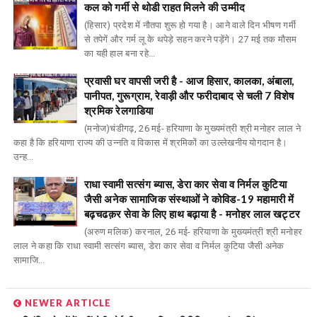
कल को गर्मी से थोडी राहत मिलने की उम्मीद
(हिसार) प्रदेश में नौतपा शुरू हो गया है। आने वाले दिन भीषण गर्मी
से तपेगें और गर्म लू के थपेड़े सहन करने पड़ेंगे। 27 मई तक मौसम
का यही हाल बना रहे...
प्रवासी घर वापसी जरी है - आज हिसार, कालका, अंबाला,
पानीपत, गुरूग्राम, रेवाड़ी और फरीदाबाद से चली 7 विशेष
श्रमिक रेलगाडिया
(मनोज)चंडीगढ़, 26 मई- हरियाणा के मुख्यमंत्री श्री मनोहर लाल ने
कहा है कि हरियाणा राज्य की उन्नति व विकास में श्रमिकों का उल्लेखनीय योगदान है।
उन्ह...
राधा स्वामी सत्संग ब्यास, डेरा कार सेवा व निर्मल कुटिया
जैसी अनेक सामाजिक संस्थाओं ने कोविड-19 महामारी में
बढ़चढक़र सेवा के लिए हाथ बढ़ाया है - मनोहर लाल खट्टर
(अरुण मलिक) करनाल, 26 मई- हरियाणा के मुख्यमंत्री श्री मनोहर
लाल ने कहा कि राधा स्वामी सत्संग ब्यास, डेरा कार सेवा व निर्मल कुटिया जैसी अनेक
सामाजि...
NEWER ARTICLE