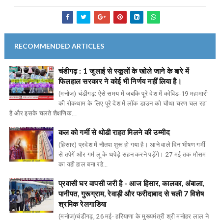
RECOMMENDED ARTICLES
चंडीगढ़ : 1 जुलाई से स्कूलों के खोले जाने के बारे में
फिलहाल सरकार ने कोई भी निर्णय नहीं लिया है।
(मनोज) चंडीगढ़: ऐसे समय में जबकि पूरे देश में कोविड-19 महामारी
की रोकथाम के लिए पूरे देश में लॉक डाउन को चौथा चरण चल रहा
है और इसके चलते शैक्षणिक...
कल को गर्मी से थोडी राहत मिलने की उम्मीद
(हिसार) प्रदेश में नौतपा शुरू हो गया है। आने वाले दिन भीषण गर्मी
से तपेगें और गर्म लू के थपेड़े सहन करने पड़ेंगे। 27 मई तक मौसम
का यही हाल बना रहे...
प्रवासी घर वापसी जरी है - आज हिसार, कालका, अंबाला,
पानीपत, गुरूग्राम, रेवाड़ी और फरीदाबाद से चली 7 विशेष
श्रमिक रेलगाडिया
(मनोज)चंडीगढ़, 26 मई- हरियाणा के मुख्यमंत्री श्री मनोहर लाल ने