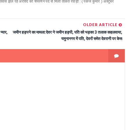
्ञातवास झेल रहे अरविंद को चैयरमैन पद से मिली ताकत रेवाड़ी : ( पंकज कुमार ) अक्टूबर
OLDER ARTICLE
्‍यार,
जमीन हड़पने का मामला:देवर ने जमीन हड़पी, पति को भड़का 3 तलाक कहलवाया,
यमुनानगर में पति, देवरों समेत देवरानी पर केस