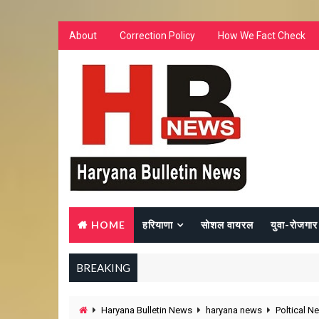
About
Correction Policy
How We Fact Check
HOME
हरियाणा
सोशल वायरल
युवा-रोजगार
BREAKING
Haryana Bulletin News
haryana news
Poltical N